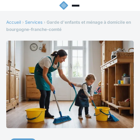
Accueil
›
Services
›
Garde d'enfants et ménage à domicile en
bourgogne-franche-comté