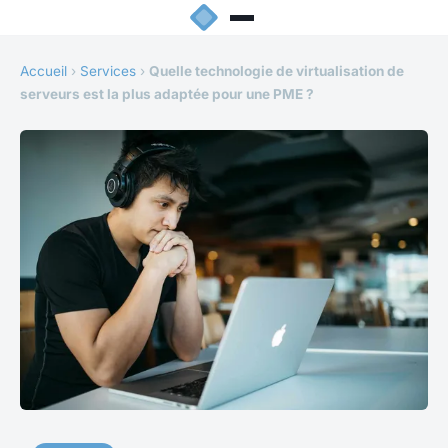
Accueil
›
Services
›
Quelle technologie de virtualisation de
serveurs est la plus adaptée pour une PME ?