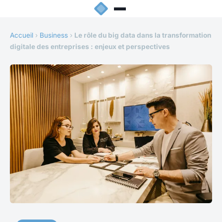
Accueil
›
Business
›
Le rôle du big data dans la transformation
digitale des entreprises : enjeux et perspectives