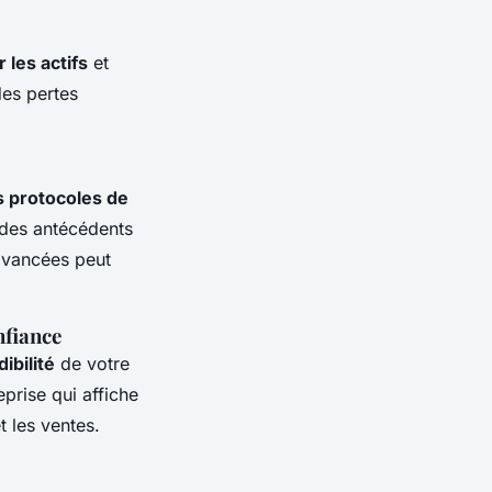
 les actifs
et
des pertes
s protocoles de
on des antécédents
avancées peut
nfiance
ibilité
de votre
prise qui affiche
t les ventes.