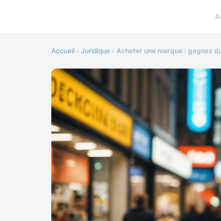
A
Accueil
›
Juridique
›
Acheter une marque : gagnez du