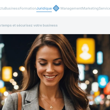
ctu
Business
Formation
Juridique
Management
Marketing
Servic
 temps et sécurisez votre business