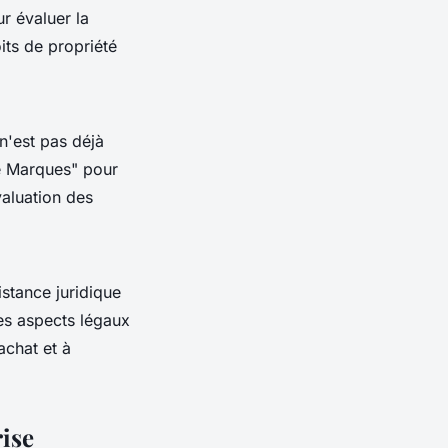
r évaluer la
oits de propriété
 n'est pas déjà
se Marques" pour
valuation des
istance juridique
les aspects légaux
achat et à
rise