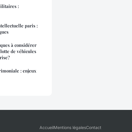
litaires :
ellectuelle paris :
ques
iques à considérer
flotte de véhicules
rise?
rimoniale : enjeux
Accueil
Mentions légales
Contact