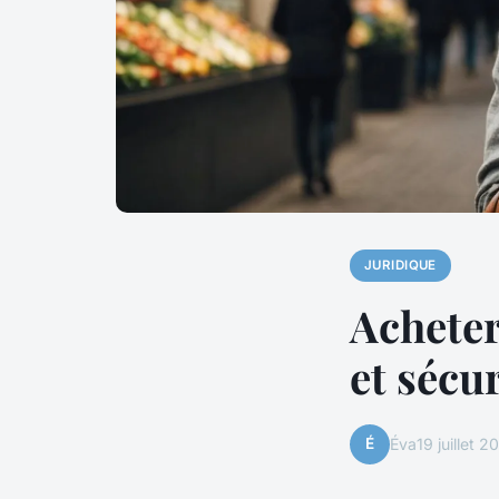
JURIDIQUE
Acheter
et sécu
É
Éva
19 juillet 2