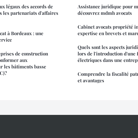
eux légaux des accords de
Assistance juridique pour mi
s les partenariats d'affaires
découvrez mdmh avocats
Cabinet avocats propriété int
ocat à Bordeaux : une
expertise en brevets et mar
ervice
Quels sont les aspects jurid
prises de construction
lors de l'introduction d'une 
conformer aux
électriques dans une entrep
r les bâtiments basse
C)?
Comprendre la fiscalité pat
et avantages