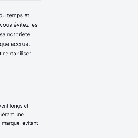
 du temps et
vous évitez les
sa notoriété
ique accrue,
 rentabiliser
vent longs et
uérant une
e marque, évitant