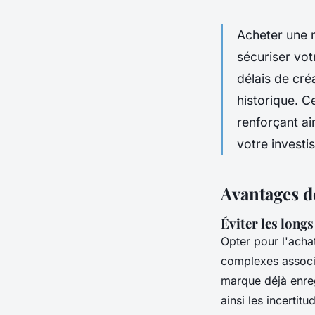
Acheter une m
sécuriser vot
délais de cré
historique. C
renforçant ai
votre investi
Avantages d
Éviter les long
Opter pour l'acha
complexes associé
marque déjà enreg
ainsi les incertitu